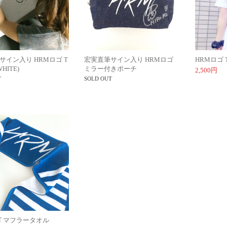
サイン入り HRMロゴ T
宏実直筆サイン入り HRMロゴ
HRMロゴ T
HITE)
ミラー付きポーチ
2,500円
T
SOLD OUT
ゴ マフラータオル