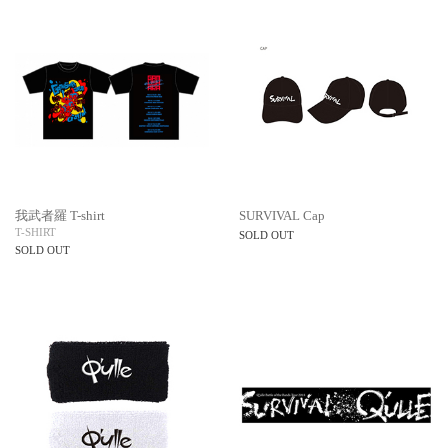
我武者羅 T-shirt
SURVIVAL Cap
T-SHIRT
SOLD OUT
SOLD OUT