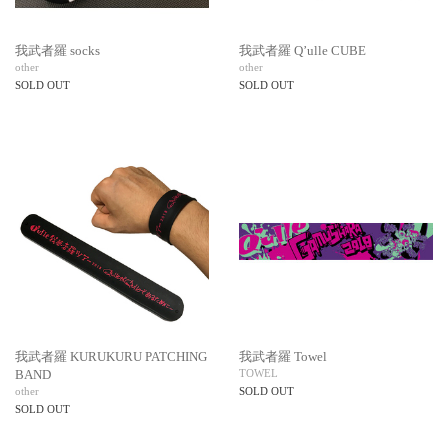
我武者羅 socks
我武者羅 Q’ulle CUBE
other
other
SOLD OUT
SOLD OUT
我武者羅 KURUKURU PATCHING
我武者羅 Towel
BAND
TOWEL
other
SOLD OUT
SOLD OUT