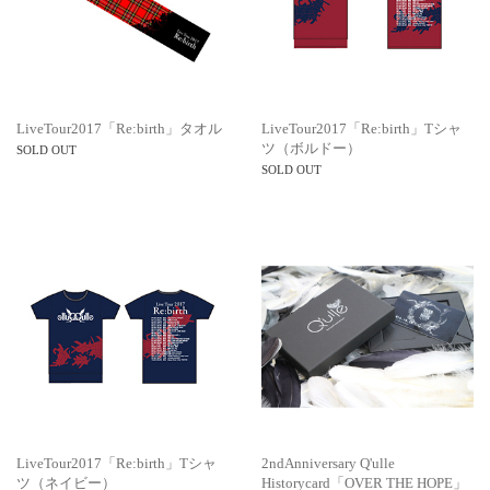
LiveTour2017「Re:birth」タオル
LiveTour2017「Re:birth」Tシャ
ツ（ボルドー）
SOLD OUT
SOLD OUT
LiveTour2017「Re:birth」Tシャ
2ndAnniversary Q'ulle
ツ（ネイビー）
Historycard「OVER THE HOPE」