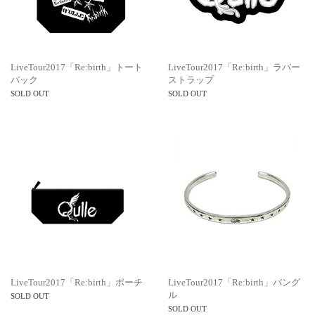
LiveTour2017「Re:birth」トート
LiveTour2017「Re:birth」ラバー
バック
ストラップ
SOLD OUT
SOLD OUT
LiveTour2017「Re:birth」ポーチ
LiveTour2017「Re:birth」バング
ル
SOLD OUT
SOLD OUT