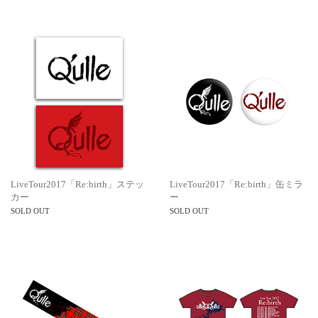
LiveTour2017「Re:birth」ステッ
LiveTour2017「Re:birth」缶ミラ
カー
ー
SOLD OUT
SOLD OUT