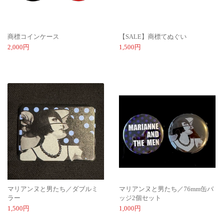
商標コインケース
【SALE】商標てぬぐい
2,000円
1,500円
マリアンヌと男たち／ダブルミ
マリアンヌと男たち／76mm缶バ
ラー
ッジ2個セット
1,500円
1,000円