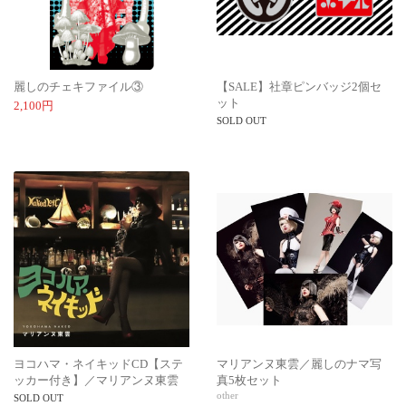
麗しのチェキファイル③
【SALE】社章ピンバッジ2個セ
ット
2,100円
SOLD OUT
ヨコハマ・ネイキッドCD【ステ
マリアンヌ東雲／麗しのナマ写
ッカー付き】／マリアンヌ東雲
真5枚セット
other
SOLD OUT