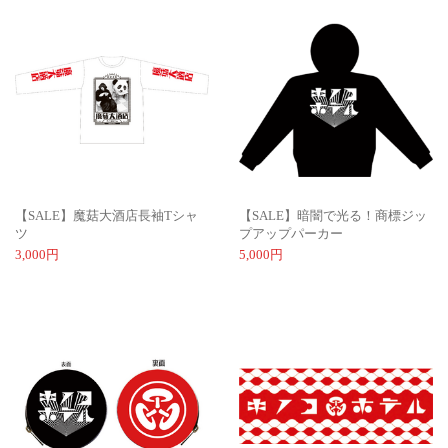
【SALE】魔菇大酒店長袖Tシャ
【SALE】暗闇で光る！商標ジッ
ツ
プアップパーカー
3,000円
5,000円