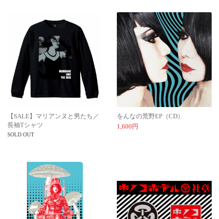
【SALE】マリアンヌと男たち／
をんなの荒野EP（CD）
長袖Tシャツ
1,600円
SOLD OUT