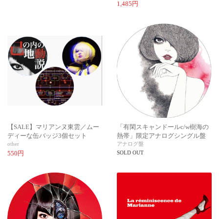
1,485円
【SALE】マリアンヌ東雲／ムー
「有閑スキャンドールc/w樹海の
ディーな缶バッジ3個セット
熱帯」限定アナログシングル盤
other
アナログ盤
550円
SOLD OUT