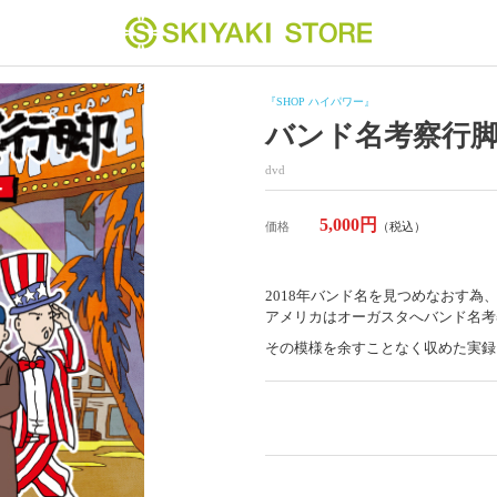
『SHOP ハイパワー』
バンド名考察行
dvd
5,000円
価格
（税込）
2018年バンド名を見つめなおす
アメリカはオーガスタへバンド名考
その模様を余すことなく収めた実録