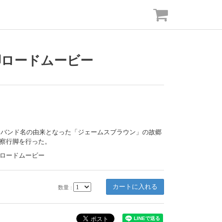
脚ロードムービー
為、バンド名の由来となった「ジェームスブラウン」の故郷
察行脚を行った。
ロードムービー
数量 :