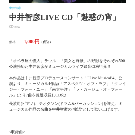
中井智彦
中井智彦LIVE CD「魅惑の宵」
CD
new
1,000円
価格
（税込）
「オペラ座の怪人」ラウル、「美女と野獣」の野獣をそれぞれ500
公演務めた中井智彦がミュージカルライブ録音CD第4弾 !!
本作品は中井智彦プロデュースコンサート「I Live Musical!4」公
演より、ミュージカル4作品(「アスペクツ・オブ・ラブ」「クレイ
ジー・フォー・ユー」「南太平洋」「ラ・カージュ・オ・フォー
ル」)より7曲を厳選収録しCD化!
長濱司(ピアノ)、テオクソン(ドラム&パーカッション)を迎え、ミ
ュージカル作品の名曲を中井智彦の"物語"として歌い上げます。
<収録曲>