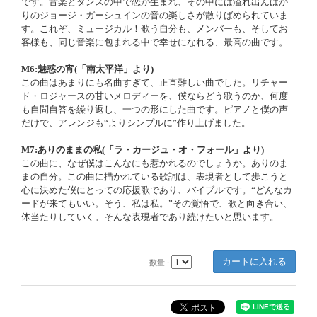
です。音楽とダンスの中で恋が生まれ、その中には溢れ出んばか
りのジョージ・ガーシュインの音の楽しさが散りばめられていま
す。これぞ、ミュージカル！歌う自分も、メンバーも、そしてお
客様も、同じ音楽に包まれる中で幸せになれる、最高の曲です。
M6:魅惑の宵(「南太平洋」より)
この曲はあまりにも名曲すぎて、正直難しい曲でした。リチャー
ド・ロジャースの甘いメロディーを、僕ならどう歌うのか、何度
も自問自答を繰り返し、一つの形にした曲です。ピアノと僕の声
だけで、アレンジも“よりシンプルに”作り上げました。
M7:ありのままの私(「ラ・カージュ・オ・フォール」より)
この曲に、なぜ僕はこんなにも惹かれるのでしょうか。ありのま
まの自分。この曲に描かれている歌詞は、表現者として歩こうと
心に決めた僕にとっての応援歌であり、バイブルです。“どんなカ
ードが来てもいい。そう、私は私。”その覚悟で、歌と向き合い、
体当たりしていく。そんな表現者であり続けたいと思います。
数量 :