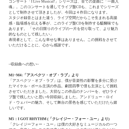
コンサート「I Live Musical!」シリーズは、全ての楽曲に「一曲入
魂」。このコンサートを通してライブ盤CDも、これまでシリーズ
として制作させて頂きましたが、今回は４作目になります。
スタジオ録音とはまた違う、ライブ空間だからこそ生まれる高揚
感・臨場感を伝える事が、このライブ盤CDを制作する醍醐味でも
あります。 「その日限りのライブの一片を切り取って、より魅力
的なものとして残したい」
表現者として、こんな幸せな事はありません。この挑戦をさせて
いただけることに、心から感謝です。
~収録曲への想い~
M1~M4:「アスペクツ・オブ・ラブ」より
「アスペクツ・オブ・ラブ」は、僕が音楽性の影響を多分に受け
たマイケル・ボール主演の作品。劇団四季で僕も主演として挑戦
させていただきました。大切なこの作品のナンバーを、ぜひライ
ブ盤で残したいと思い今回収録しました。アンドリュー・ロイ
ド・ウェバーの魅力、そして舞台の景色を感じていただけたら嬉
しいです。
M5：I GOT RHYTHM (「クレイジー・フォー・ユー」より)
「クレイジーフォー・ユー」は僕の大好きなミュージカルの一つ