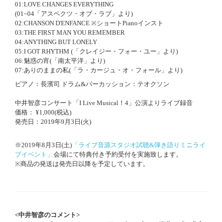
01:LOVE CHANGES EVERYTHING
(01~04「アスペクツ・オブ・ラブ」より)
02:CHANSON D'ENFANCE ※ショートPianoインスト
03:THE FIRST MAN YOU REMEMBER
04:ANYTHING BUT LONELY
05:I GOT RHYTHM (「クレイジー・フォー・ユー」より)
06:魅惑の宵(「南太平洋」より)
07:ありのままの私(「ラ・カージュ・オ・フォール」より)
ピアノ：長濱司 ドラム&パーカッション：テオクソン
中井智彦コンサート「I Live Musical！4」公演よりライブ録音
価格： ¥1,000(税込)
発売日：2019年9月3日(火)
※2019年8月3日(土)
「ライブ音源スタジオ試聴&弾き語りミニライ
ブイベント」
会場にて特典付き予約受付を実施致します。
※商品の発送は発売日以降を予定しています。
<中井智彦のコメント>