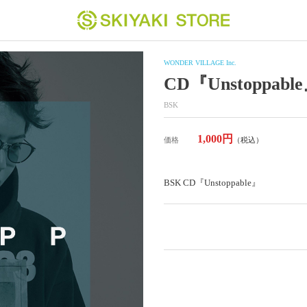
WONDER VILLAGE Inc.
CD『Unstoppabl
BSK
1,000円
価格
（税込）
BSK CD『Unstoppable』