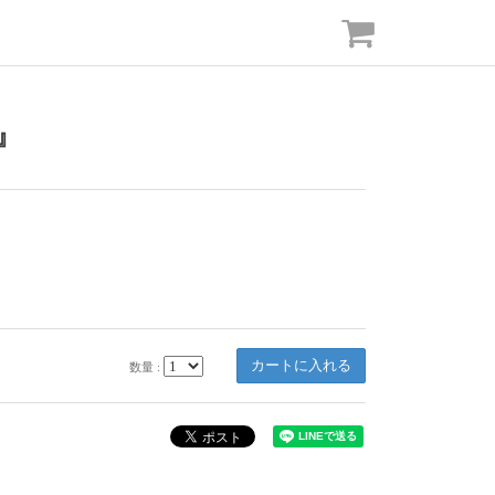
e』
数量 :