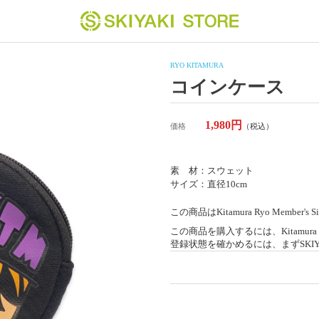
RYO KITAMURA
コインケース
1,980円
価格
（税込）
素 材：スウェット
サイズ：直径10cm
この商品はKitamura Ryo Member's
この商品を購入するには、Kitamura Ry
登録状態を確かめるには、まずSKIYAK