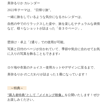
美弥るりか カレンダー
2022年テーマは、 ”日帰り旅”。
一緒に旅をしているような気分になるカレンダーは、
自然の中でのリラックスした姿や、旅を楽しむナチュラルな表情
など、様々なショットが詰まった「全３０ページ」。
壁掛け・卓上「2通り」での使用が可能。
写真と日付のページが分かれていて、季節や気分に合わせてお気
に入りの写真を飾ることもできます♪
ロケ地や衣装のチョイス～使用カットやデザインに至るまで、
美弥るりか のこだわりが詰まった１冊になっています！
～特典～
”購入者特典”として『メイキング映像』
を公開いたします！ぜひ
お楽しみください。