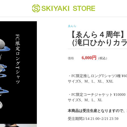
ゑんら
【ゑんら４周年】
（滝口ひかりカ
6,000円
価格
（税込）
・FC限定推しロングTシャツ3種 ¥60
サイズS、M、L、XL、XXL
・FC限定コーチジャケット ¥10000
サイズS、M、L、XL
本商品は受注生産となりますので、
受注期間2/14 21:00~2/21 23:59