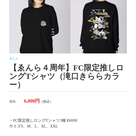
ゑんら
【ゑんら４周年】FC限定推しロ
ングTシャツ（滝口きららカラ
ー）
6,000円
価格
（税込）
・FC限定推しロングTシャツ3種 ¥6000
サイズS、M、L、XL、XXL