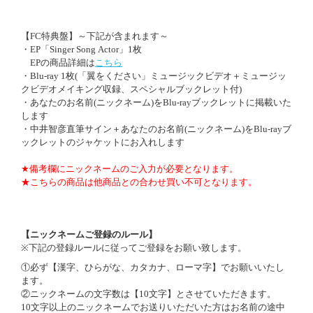
【FC特典盤】～下記が含まれます～
・EP「Singer Song Actor」1枚
EPの商品詳細は
こちら
・Blu-ray 1枚(「翼をください」ミュージックビデオ＋ミュージッ
クビデオメイキング収録、スペシャルブックレット付)
・あなたのお名前(ニックネーム)をBlu-rayブックレットに掲載いた
します
・中井智彦直筆サイン＋あなたのお名前(ニックネーム)をBlu-rayブ
ックレットのジャケットにお入れします
★備考欄にニックネームのご入力が必要となります。
★こちらの商品は他商品との合わせ買い不可となります。
【ニックネームご登録のルール】
※下記の登録ルールに従ってご登録をお願い致します。
①必ず【漢字、ひらがな、カタカナ、ローマ字】でお願いいたし
ます。
②ニックネームの文字数は【10文字】とさせていただきます。
10文字以上のニックネームでお送りいただいた方はお名前の途中