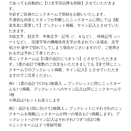
であっても自動的に【11文字目以降を削除】させていただきま
す。
③必ずご自身のニックネームで登録をお願いいたします。
不適切な内容とスタッフが判断したニックネームに関しては【配
送先名に変更して】ブックレット掲載、サイン記入とさせていた
だきます。
⑤絵文字、顔文字、半角文字・記号（!、＆など）、特殊記号（ハ
ートなど）、旧漢字等の機種依存文字が含まれている場合、文字
化けや 途中で切れてしてしまう場合がございますので、ご使用さ
れる方は予めご了承ください。
⑥ニックネームは【1度の会計につき１つ】とさせていただきま
す。1度の会計で複数のご注文をいただきましても【全て同じニッ
クネームでのブックレット掲載、サイン記入】とさせていただき
ますのでご注意ください。
例1：1度の会計でCDを3枚購入 → ブックレットに同じニックネー
ムを1つ掲載、ブックレットへのサイン記入は同じニックネームで
3枚
※商品は3セットお送りします
例2：会計を2回に分けて2枚購入→ ブックレットにそれぞれのニッ
クネームを掲載(ニックネームが同一の場合も2つ掲載します)、ブ
ックレットへのサイン記入はそれぞれ1つずつ合計2枚
※ニックネームは２つ登録可能