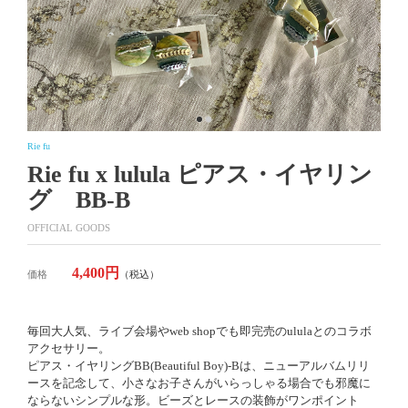
Rie fu
Rie fu x lulula ピアス・イヤリン
グ BB-B
OFFICIAL GOODS
4,400円
価格
（税込）
毎回大人気、ライブ会場やweb shopでも即完売のululaとのコラボ
アクセサリー。
ピアス・イヤリングBB(Beautiful Boy)-Bは、ニューアルバムリリ
ースを記念して、小さなお子さんがいらっしゃる場合でも邪魔に
ならないシンプルな形。ビーズとレースの装飾がワンポイント