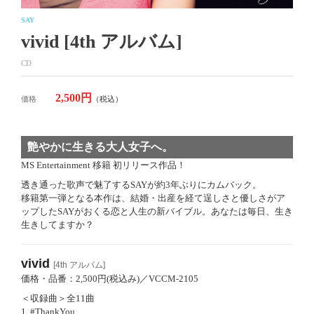
SAY
vivid [4th アルバム]
CD
2,500円
価格
（税込）
艶やかに生きる大人女子へ。
MS Entertainment 移籍 初リリース作品！
透き通った歌声で魅了するSAYが約3年ぶりにカムバック。
移籍第一弾となる本作は、結婚・出産を経て逞しさと優しさがア
ップしたSAYがおくる恋と人生の新バイブル。あなたは毎日、生き
生きしてますか？
vivid
[4th アルバム]
価格・品番：2,500円(税込み)／VCCM-2105
＜収録曲＞全11曲
1. #ThankYou