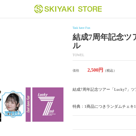
Task have Fun
結成7周年記念ツア
ル
TOWEL
2,500円
価格
（税込）
結成7周年記念ツアー「Lucky7」
特典：1商品につきランダムチェキ