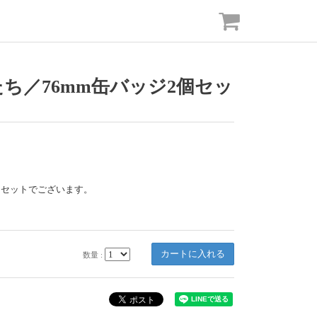
ち／76mm缶バッジ2個セッ
個セットでございます。
数量 :