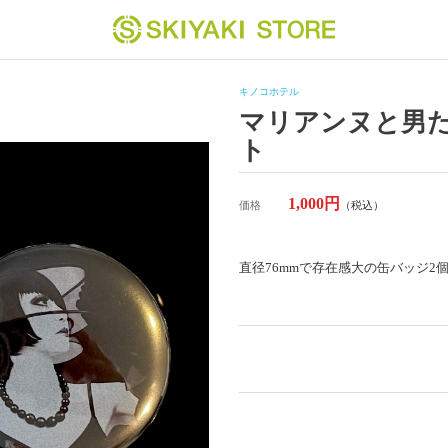
キノコホテル
マリアンヌと男た
ト
1,000円
価格
（税込）
直径76mmで存在感大の缶バッジ2