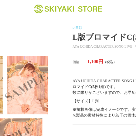
内田彩
L版ブロマイドC(
AYA UCHIDA CHARACTER SONG LIVE 
1,100円
価格
（税込）
AYA UCHIDA CHARACTER SONG
ロマイドC(5枚1組)です。
数に限りがございますので、お早め
【サイズ】L判
※掲載画像は完成イメージです。実
※製品の素材特性により若干の個体