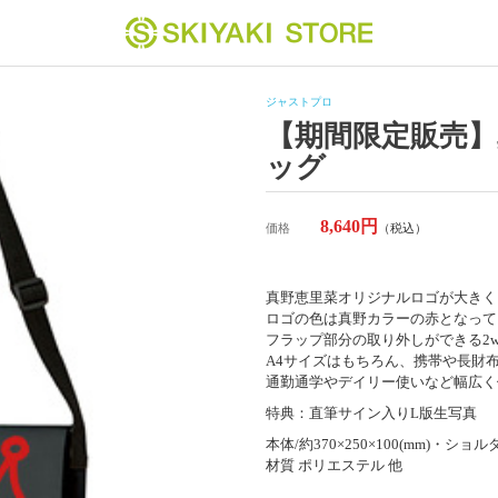
ジャストプロ
【期間限定販売
ッグ
8,640円
価格
（税込）
真野恵里菜オリジナルロゴが大きく
ロゴの色は真野カラーの赤となって
フラップ部分の取り外しができる2w
A4サイズはもちろん、携帯や長財
通勤通学やデイリー使いなど幅広く
特典：直筆サイン入りL版生写真
本体/約370×250×100(mm)・ショル
材質 ポリエステル 他