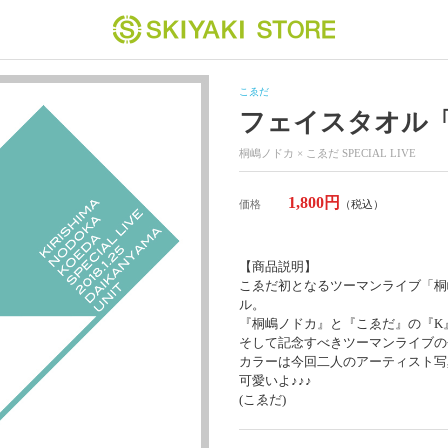
こゑだ
フェイスタオル「SP
桐嶋ノドカ × こゑだ SPECIAL LIVE
1,800円
価格
（税込）
【商品説明】
こゑだ初となるツーマンライブ「桐嶋ノ
ル。
『桐嶋ノドカ』と『こゑだ』の『K
そして記念すべきツーマンライブの
カラーは今回二人のアーティスト写
可愛いよ♪♪♪
(こゑだ)