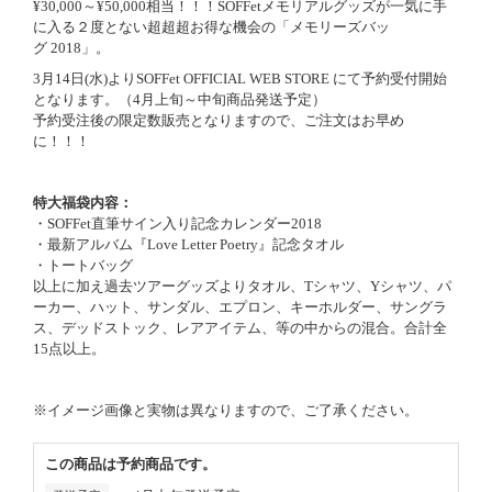
¥30,000～¥50,000相当！！！SOFFetメモリアルグッズが一気に手
に入る２度とない超超超お得な機会の「メモリーズバッ
グ 2018」。
3月14日(水)よりSOFFet OFFICIAL WEB STORE にて予約受付開始
となります。（4月上旬～中旬商品発送予定）
予約受注後の限定数販売となりますので、ご注文はお早め
に！！！
特大福袋内容：
・SOFFet直筆サイン入り記念カレンダー2018
・最新アルバム『Love Letter Poetry』記念タオル
・トートバッグ
以上に加え過去ツアーグッズよりタオル、Tシャツ、Yシャツ、パ
ーカー、ハット、サンダル、エプロン、キーホルダー、サングラ
ス、デッドストック、レアアイテム、等の中からの混合。合計全
15点以上。
※イメージ画像と実物は異なりますので、ご了承ください。
この商品は予約商品です。