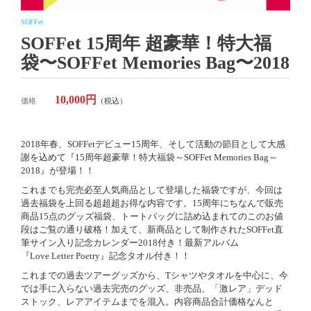
SOFFet
SOFFet 15周年 超豪華！特大福
袋〜SOFFet Memories Bag〜2018
10,000円
価格
（税込）
2018年春、SOFFetデビュー15周年、そして活動の節目として大感
謝を込めて『15周年超豪華！特大福袋～SOFFet Memories Bag～
2018』が登場！！
これまでも完売必至人気商品として登場した福袋ですが、今回は
過去福袋を上回る超超超お得な内容です。15周年にちなんで販売
商品15点のグッズ福袋、トートバッグに詰め込まれてのこのお値
段はご覧の通り破格！加えて、新商品として制作されたSOFFet直
筆サイン入り記念カレンダー2018付き！最新アルバム
『Love Letter Poetry』記念タオル付き！！
これまでの過去ツアーグッズから、Tシャツやタオルを中心に、今
では手に入らない過去完売のグッズ、非売品、「激レア」デッド
ストック、レアアイテムまでを混入。内容商品合計価格なんと