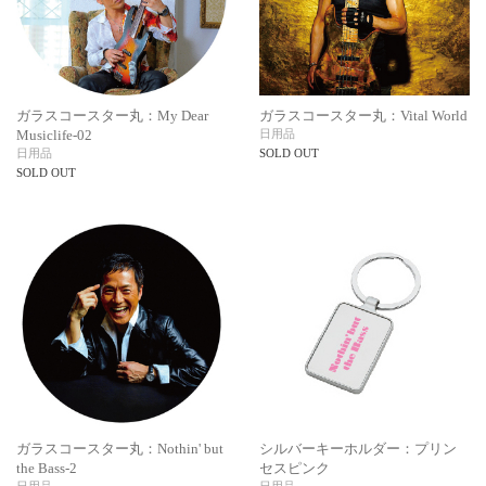
ガラスコースター丸：My Dear
ガラスコースター丸：Vital World
Musiclife-02
日用品
日用品
SOLD OUT
SOLD OUT
ガラスコースター丸：Nothin' but
シルバーキーホルダー：プリン
the Bass-2
セスピンク
日用品
日用品