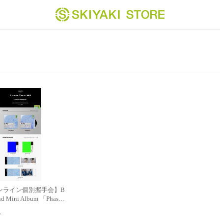
ンライン個別握手会】B
nd Mini Album 「Phas…
T