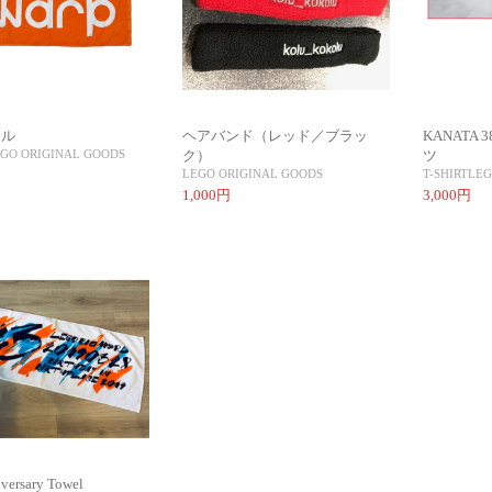
オル
ヘアバンド（レッド／ブラッ
KANATA 38
GO ORIGINAL GOODS
ク）
ツ
LEGO ORIGINAL GOODS
T-SHIRT
LEG
1,000円
3,000円
versary Towel