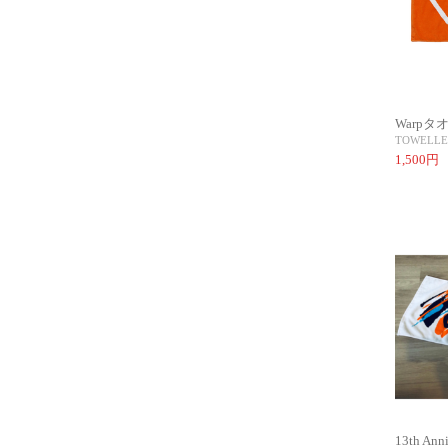
Warpタ
TOWEL
LE
1,500円
13th Anni