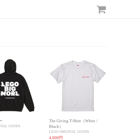
ー
The Giving T-Shirt（White /
INAL GOODS
Black）
LEGO ORIGINAL GOODS
4,000円