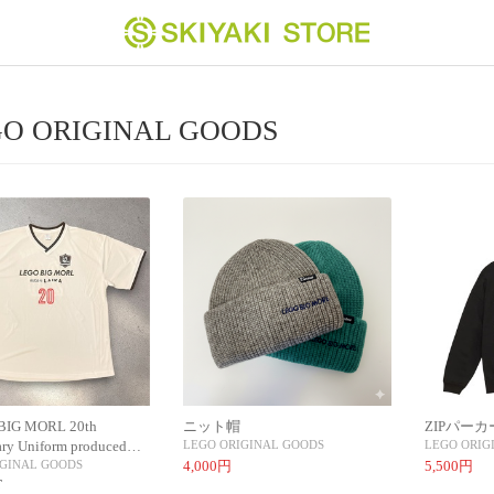
O ORIGINAL GOODS
IG MORL 20th
ニット帽
ZIPパーカ
ary Uniform produced…
LEGO ORIGINAL GOODS
LEGO ORIG
IGINAL GOODS
4,000円
5,500円
T