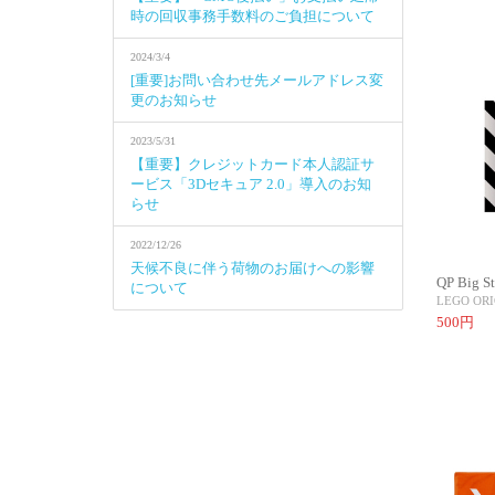
時の回収事務手数料のご負担について
2024/3/4
[重要]お問い合わせ先メールアドレス変
更のお知らせ
2023/5/31
【重要】クレジットカード本人認証サ
ービス「3Dセキュア 2.0」導入のお知
らせ
2022/12/26
天候不良に伴う荷物のお届けへの影響
QP Big St
について
LEGO OR
500円