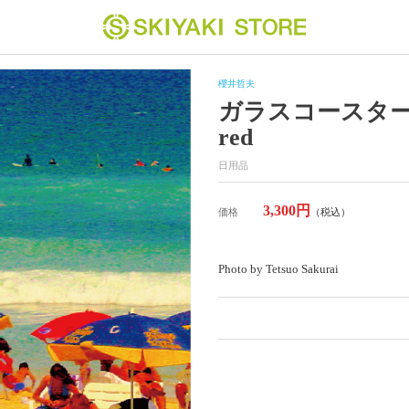
櫻井哲夫
ガラスコースター四角：B
red
日用品
3,300円
価格
（税込）
Photo by Tetsuo Sakurai