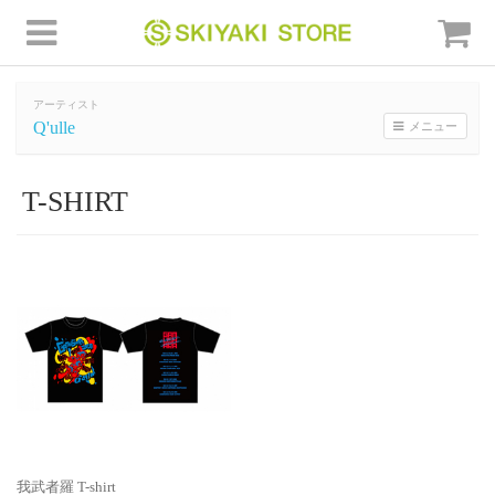
アーティスト
Q'ulle
メニュー
T-SHIRT
我武者羅 T-shirt