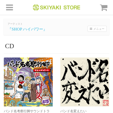
アーティスト
『SHOP ハイパワー』
メニュー
CD
バンド名考察行脚サウンドトラ
バンド名変えたい