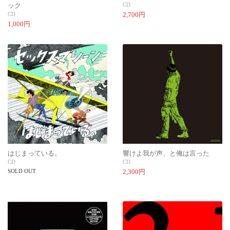
ック
CD
CD
2,700円
1,000円
はじまっている。
響けよ我が声、と俺は言った
CD
CD
SOLD OUT
2,300円