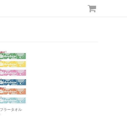
 マフラータオル
r