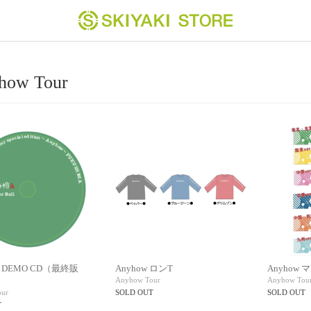
how Tour
DEMO CD（最終販
Anyhow ロンT
Anyhow
Anyhow Tour
Anyhow Tou
ur
SOLD OUT
SOLD OUT
T