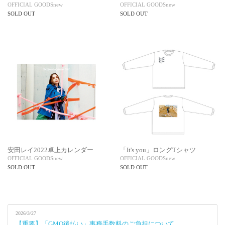
OFFICIAL GOODS
new
OFFICIAL GOODS
new
SOLD OUT
SOLD OUT
安田レイ2022卓上カレンダー
「It's you」ロングTシャツ
OFFICIAL GOODS
new
OFFICIAL GOODS
new
SOLD OUT
SOLD OUT
2026/3/27
【重要】「GMO後払い」事務手数料のご負担について