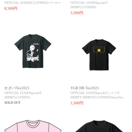
OFFICIAL GOODS
CLOTHING
パーカー
OFFICIAL GOODS
goods
T-
SHIRT
CLOTHING
8,500円
3,500円
かざバTee2021
YGR HB Tee2021
OFFICIAL GOODS
goods
T-
OFFICIAL GOODS
goods
Tシャツ
T-
SHIRT
CLOTHING
SHIRT
T-SHIRTS
CLOTHING
DaizyStri…
SOLD OUT
3,500円